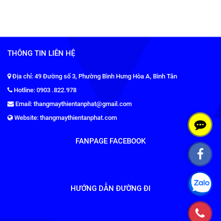
THÔNG TIN LIÊN HỆ
Động cơ thang máy là “trái tim”
Địa chỉ: 49 Đường số 3, Phường Bình Hưng Hòa A, Bình Tân
giúp thang máy có thể vận hành
Hotline: 0903 .822.978
êm ái, an toàn
Email: thangmaythientanphat@gmail.com
Động cơ thang máy
Website: thangmaythientanphat.com
Fuji nhập khẩu chính
hãng Nhật Bản từ
FANPAGE FACEBOOK
Hàn Quốc, Malaysia
Hiện nay tại thị trường Việt Nam
HƯỚNG DẪN ĐƯỜNG ĐI
có rất nhiều thương hiệu thang
máy cung cấp sản phẩm thang
máy và linh kiện, động cơ thang
máy, nhưng 6 loại động cơ thang