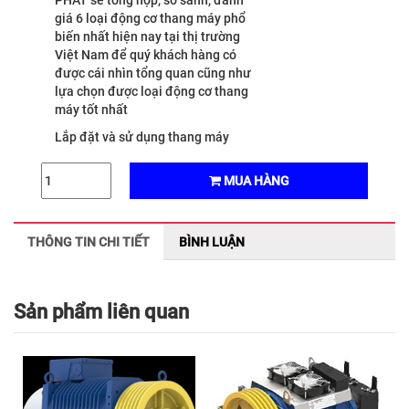
PHÁT sẽ tổng hợp, so sánh, đánh
giá 6 loại động cơ thang máy phổ
biến nhất hiện nay tại thị trường
Việt Nam để quý khách hàng có
được cái nhìn tổng quan cũng như
lựa chọn được loại động cơ thang
máy tốt nhất
Lắp đặt và sử dụng thang máy
trong các gia đình đã không còn là
điều mới lạ hay quá xa xỉ nữa. Từ
MUA HÀNG
những công trình biệt thự tiền tỷ
đến những căn nhà phố 3-4 tầng
đều có thể lắp đặt thang máy để
THÔNG TIN CHI TIẾT
BÌNH LUẬN
nâng cao chất lượng cuộc sống
của gia đình. Tuy nhiên việc lựa
chọn loại thang máy nào,
nên lựa
chọn loại động cơ thang máy nào
Sản phẩm liên quan
cho thang máy gia đình
vẫn luôn
là câu hỏi băn khoăn của mọi chủ
đầu tư khi lắp đặt thang máy.
Hiểu được băn khoăn của khách
hàng, công ty Thang máy Phúc