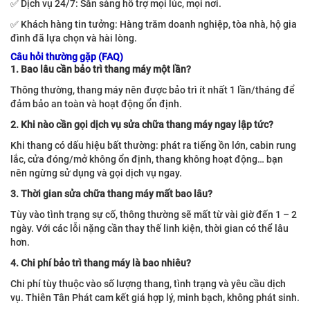
✅ Dịch vụ 24/7: Sẵn sàng hỗ trợ mọi lúc, mọi nơi.
✅ Khách hàng tin tưởng: Hàng trăm doanh nghiệp, tòa nhà, hộ gia
đình đã lựa chọn và hài lòng.
Câu hỏi thường gặp (FAQ)
1. Bao lâu cần bảo trì thang máy một lần?
Thông thường, thang máy nên được bảo trì ít nhất 1 lần/tháng để
đảm bảo an toàn và hoạt động ổn định.
2. Khi nào cần gọi dịch vụ sửa chữa thang máy ngay lập tức?
Khi thang có dấu hiệu bất thường: phát ra tiếng ồn lớn, cabin rung
lắc, cửa đóng/mở không ổn định, thang không hoạt động… bạn
nên ngừng sử dụng và gọi dịch vụ ngay.
3. Thời gian sửa chữa thang máy mất bao lâu?
Tùy vào tình trạng sự cố, thông thường sẽ mất từ vài giờ đến 1 – 2
ngày. Với các lỗi nặng cần thay thế linh kiện, thời gian có thể lâu
hơn.
4. Chi phí bảo trì thang máy là bao nhiêu?
Chi phí tùy thuộc vào số lượng thang, tình trạng và yêu cầu dịch
vụ. Thiên Tân Phát cam kết giá hợp lý, minh bạch, không phát sinh.