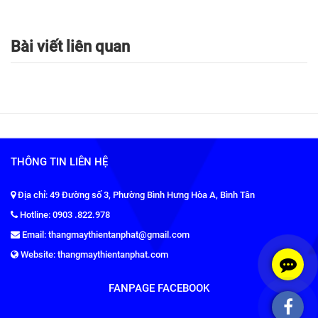
Bài viết liên quan
THÔNG TIN LIÊN HỆ
Địa chỉ: 49 Đường số 3, Phường Bình Hưng Hòa A, Bình Tân
Hotline: 0903 .822.978
Email: thangmaythientanphat@gmail.com
Website: thangmaythientanphat.com
FANPAGE FACEBOOK