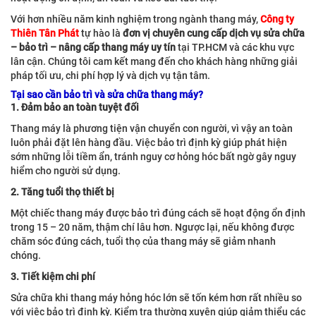
Với hơn nhiều năm kinh nghiệm trong ngành thang máy,
Công ty
Thiên Tân Phát
tự hào là
đơn vị chuyên cung cấp dịch vụ sửa chữa
– bảo trì – nâng cấp thang máy uy tín
tại TP.HCM và các khu vực
lân cận. Chúng tôi cam kết mang đến cho khách hàng những giải
pháp tối ưu, chi phí hợp lý và dịch vụ tận tâm.
Tại sao cần bảo trì và sửa chữa thang máy?
1. Đảm bảo an toàn tuyệt đối
Thang máy là phương tiện vận chuyển con người, vì vậy an toàn
luôn phải đặt lên hàng đầu. Việc bảo trì định kỳ giúp phát hiện
sớm những lỗi tiềm ẩn, tránh nguy cơ hỏng hóc bất ngờ gây nguy
hiểm cho người sử dụng.
2. Tăng tuổi thọ thiết bị
Một chiếc thang máy được bảo trì đúng cách sẽ hoạt động ổn định
trong 15 – 20 năm, thậm chí lâu hơn. Ngược lại, nếu không được
chăm sóc đúng cách, tuổi thọ của thang máy sẽ giảm nhanh
chóng.
3. Tiết kiệm chi phí
Sửa chữa khi thang máy hỏng hóc lớn sẽ tốn kém hơn rất nhiều so
với việc bảo trì định kỳ. Kiểm tra thường xuyên giúp giảm thiểu các