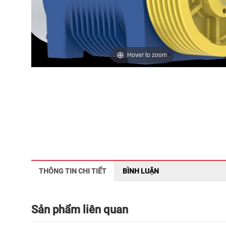
Hover to zoom
THÔNG TIN CHI TIẾT
BÌNH LUẬN
Sản phẩm liên quan