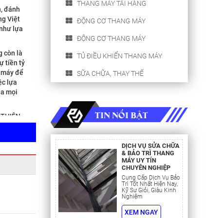
THANG MÁY TẢI HÀNG
, đánh
ng Việt
ĐỘNG CƠ THANG MÁY
như lựa
ĐỘNG CƠ THANG MÁY
g còn là
TỦ ĐIỀU KHIỂN THANG MÁY
ự tiền tỷ
g máy để
SỮA CHỮA, THAY THẾ
ệc lựa
ủa mọi
TIN NỔI BẬT
y THIÊN
ợc cái
g máy tốt
DỊCH VỤ SỬA CHỮA
& BẢO TRÌ THANG
ỆT NAM
MÁY UY TÍN
m tốc
CHUYÊN NGHIỆP
ống, động
Cung Cấp Dịch Vụ Bảo
Trì Tốt Nhất Hiện Nay,
ông qua
Kỹ Sư Giỏi, Giàu Kinh
khác, khi
Nghiệm
ay và
XEM NGAY
ển động