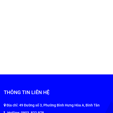
THÔNG TIN LIÊN HỆ
Địa chỉ: 49 Đường số 3, Phường Bình Hưng Hòa A, Bình Tân
Hotline: 0903 .822.978