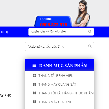
0903.822.978
ÊN HỆ
DANH MỤC SẢN PHẨM
THANG TẢI BỆNH VIỆN
THANG MÁY QUANG SÁT
THANG TỜI TẢI HÀNG - THỰC PHẨM
MÁY PHỔ
THANG MÁY GIA ĐÌNH