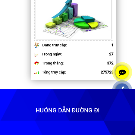
Đang truy cập:
1
Trong ngày:
27
Trong tháng:
372
Tổng truy cập:
275723
HƯỚNG DẪN ĐƯỜNG ĐI