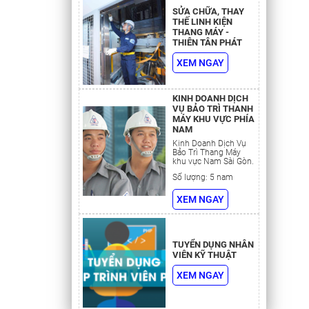
SỬA CHỮA, THAY
THẾ LINH KIỆN
THANG MÁY -
THIÊN TÂN PHÁT
hang máy
XEM NGAY
KINH DOANH DỊCH
ớc thước
VỤ BẢO TRÌ THANH
MÁY KHU VỰC PHÍA
 hộp giảm
NAM
g puly ít.
Kinh Doanh Dịch Vụ
ng…
Bảo Trì Thang Máy
khu vực Nam Sài Gòn.
Số lượng: 5 nam
XEM NGAY
TUYỂN DỤNG NHÂN
VIÊN KỸ THUẬT
XEM NGAY