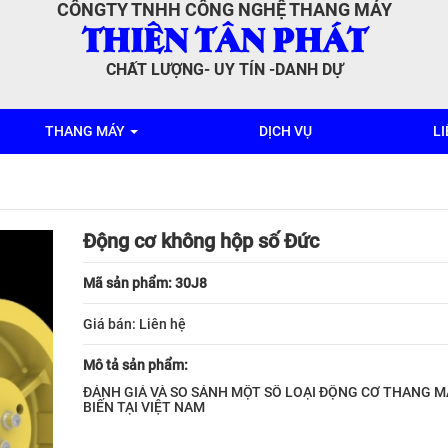
CÔNGTY TNHH CÔNG NGHỆ THANG MÁY
THIÊN TÂN PHÁT
CHẤT LƯỢNG- UY TÍN -DANH DỰ
THANG MÁY
DỊCH VỤ
LI
Động cơ không hộp số Đức
Mã sản phẩm: 30J8
Giá bán:
Liên hệ
Mô tả sản phẩm:
ĐÁNH GIÁ VÀ SO SÁNH MỘT SỐ LOẠI ĐỘNG CƠ THANG 
BIẾN TẠI VIỆT NAM