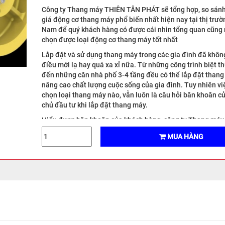
Công ty Thang máy THIÊN TÂN PHÁT sẽ tổng hợp, so sánh
giá động cơ thang máy phổ biến nhất hiện nay tại thị trườ
Nam để quý khách hàng có được cái nhìn tổng quan cũng 
chọn được loại động cơ thang máy tốt nhất
Lắp đặt và sử dụng thang máy trong các gia đình đã khôn
điều mới lạ hay quá xa xỉ nữa. Từ những công trình biệt th
đến những căn nhà phố 3-4 tầng đều có thể lắp đặt than
nâng cao chất lượng cuộc sống của gia đình. Tuy nhiên vi
chọn loại thang máy nào, vẫn luôn là câu hỏi băn khoăn c
chủ đầu tư khi lắp đặt thang máy.
Hiểu được băn khoăn của khách hàng, công ty Thang má
TÂN PHÁT sẽ tổng hợp đánh giá để quý khách hàng có đư
MUA HÀNG
nhìn tổng quan cũng như lựa chọn được loại động cơ than
nhất, phù hợp nhất cho công trình của mình.
ĐÁNH GIÁ LOẠI ĐỘNG CƠ THANG MÁY PHỔ BIẾN TẠI VI
Động cơ thang máy đóng vai trò là khâu dẫn động hộp giả
theo một vận tốc quy định làm quay puli kéo cabin lên xu
cơ chính là điểm trung chuyển giữa cabin và đối trọng th
hệ thống puli ma sát trên motor và các puli chuyển hướng 
động cơ hoạt động thì hệ thống puli ma sát trên motor qu
truyền chuyển động đến cáp làm cabin và đối trọng chuy