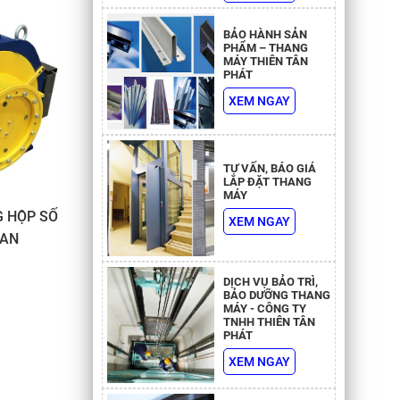
BẢO HÀNH SẢN
PHẨM – THANG
MÁY THIÊN TÂN
PHÁT
XEM NGAY
TƯ VẤN, BÁO GIÁ
LẮP ĐẶT THANG
MÁY
 HỘP SỐ
XEM NGAY
EAN
n hành êm
DỊCH VỤ BẢO TRÌ,
 thang
BẢO DƯỠNG THANG
MÁY - CÔNG TY
thang
TNHH THIÊN TÂN
m và lựa
PHÁT
XEM NGAY