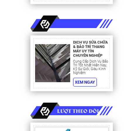
t Nam
DỊCH VỤ SỬA CHỮA
g giảm
& BẢO TRÌ THANG
MÁY UY TÍN
hàng,
CHUYÊN NGHIỆP
Cung Cấp Dịch Vụ Bảo
Trì Tốt Nhất Hiện Nay,
.
Kỹ Sư Giỏi, Giàu Kinh
Nghiệm
i bảo trì
c cho
XEM NGAY
ật Bản,
ật Bản,
LƯỢT THEO DÕI
bộ, thống