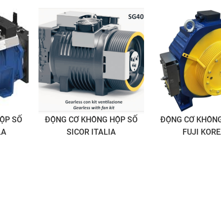
lên xuống êm ái.
ỘP SỐ
ĐỘNG CƠ KHÔNG HỘP SỐ
ĐỘNG CƠ KHÔNG
LA
SICOR ITALIA
FUJI KOR
Động cơ thang máy là “trái tim” giúp thang máy có thể vậ
ái,
Hiện nay tại thị trường Việt Nam có rất nhiều thương hiệu
máy cung cấp sản phẩm thang máy và linh kiện, động cơ 
máy, nhưng 6 loại động cơ thang máy thường được lưu tâ
chọn nhiều nhất gồm có:
Động cơ thang máy Mitsubishi (Chỉ có động cơ có hộp số)
Động cơ thang máy Fuji