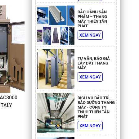
BẢO HÀNH SẢN
PHẨM – THANG
MÁY THIÊN TÂN
PHÁT
XEM NGAY
TƯ VẤN, BÁO GIÁ
LẮP ĐẶT THANG
MÁY
XEM NGAY
 AC3000
DỊCH VỤ BẢO TRÌ,
BẢO DƯỠNG THANG
ITALY
MÁY - CÔNG TY
TNHH THIÊN TÂN
PHÁT
XEM NGAY