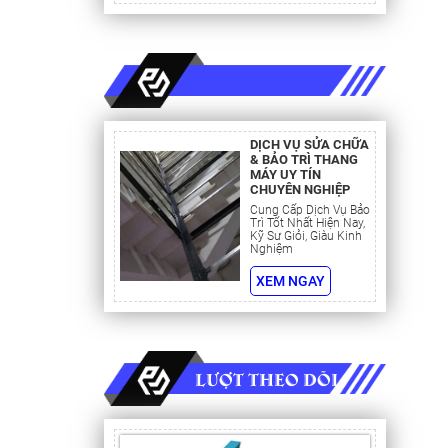
ong thang
DỊCH VỤ SỬA CHỮA
& BẢO TRÌ THANG
ần số của
MÁY UY TÍN
r. Trong
CHUYÊN NGHIỆP
i tần số
Cung Cấp Dịch Vụ Bảo
Trì Tốt Nhất Hiện Nay,
Kỹ Sư Giỏi, Giàu Kinh
Nghiệm
ợc chỉnh
XEM NGAY
uồn điện
 điện áp
sử dụng.
úng mong
LƯỢT THEO DÕI
h để hạn
ộng cũng