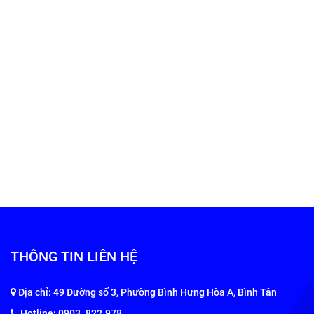
THÔNG TIN LIÊN HỆ
Địa chỉ: 49 Đường số 3, Phường Bình Hưng Hòa A, Bình Tân
Hotline: 0903 .822.978