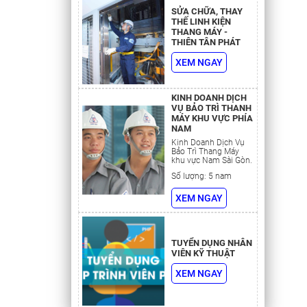
SỬA CHỮA, THAY
THẾ LINH KIỆN
THANG MÁY -
THIÊN TÂN PHÁT
XEM NGAY
hận khác
 lực, hệ
KINH DOANH DỊCH
iện thực
VỤ BẢO TRÌ THANH
khiển sẽ
MÁY KHU VỰC PHÍA
NAM
tiếp nhận
Kinh Doanh Dịch Vụ
hóng tới
Bảo Trì Thang Máy
khu vực Nam Sài Gòn.
úp cabin
uá trình
Số lượng: 5 nam
người có
XEM NGAY
TUYỂN DỤNG NHÂN
 hiểu rõ
VIÊN KỸ THUẬT
có trong
XEM NGAY
hích hợp