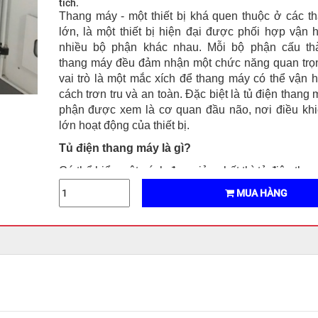
tích.
Thang máy - một thiết bị khá quen thuộc ở các t
lớn, là một thiết bị hiện đại được phối hợp vận 
nhiều bộ phận khác nhau. Mỗi bộ phận cấu th
thang máy đều đảm nhận một chức năng quan trọ
vai trò là một mắc xích để thang máy có thể vận 
cách trơn tru và an toàn. Đặc biệt là tủ điện thang
phận được xem là cơ quan đầu não, nơi điều kh
lớn hoạt động của thiết bị.
Tủ điện thang máy là gì
?
Có thể hiểu một cách đơn giản nhất thì tủ điện tha
bộ phận có nhiệm vụ điều khiển tất cả mọi hoạt 
MUA HÀNG
một thiết bị thang máy. Tủ điện thang máy có trá
đứng trung gian ở giữa thu thập các dữ liệu từ các
khác cung cấp rồi phân tích. Sau khi đã đảm bảo c
an toàn thì tủ điện sẽ phát đi các yêu cầu cho cá
khác giúp thang máy hoạt động.
Việc tủ điện thang máy có đảm bảo chất lượng h
có ảnh hưởng rất lớn tới quá trình vận hành của thiế