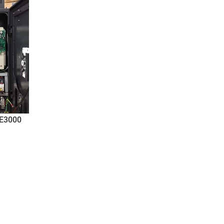
Cơ chế hoạt động của tủ điện thang máy
Tủ điện thang máy tải khách gồm có nhiều bộ p
nhau như hệ thống điều khiển, hệ thống mạch động
thống bảo vệ an toàn,… Mỗi chi tiết có trong tủ đ
hiện một chức năng khác nhau. Tín hiệu điều 
được truyền tới hệ thống điều khiển, vị trí này sẽ 
đồng thời xử lý thông tin, phát tín hiểu nhanh c
mạch động lực để từ đó giúp động cơ quay, gi
CE3000
thang máy di chuyển tới vị trí mà chúng ta cần. Q
hoạt động cứ lặp lại liên tục và sẽ giúp cho con 
thể sử dụng thang máy một cách đơn giản.
Các loại tủ điện thang máy thông dụng
Việc phân loại tủ điện thang máy sẽ giúp chúng ta
hơn, tường tận hơn về bộ phận quan trọng này 
thang máy để từ đó có được quá trình sử dụng t
nhất.