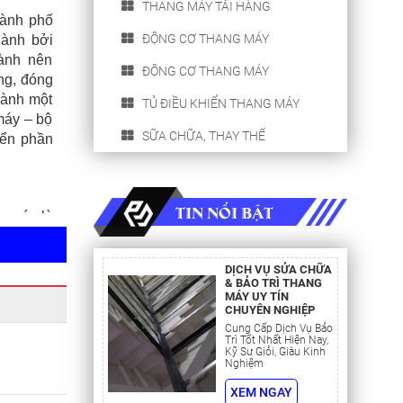
THANG MÁY TẢI HÀNG
hành phố
ĐỘNG CƠ THANG MÁY
hành bởi
ành nên
ĐỘNG CƠ THANG MÁY
ng, đóng
hành một
TỦ ĐIỀU KHIỂN THANG MÁY
 máy – bộ
SỮA CHỮA, THAY THẾ
iển phần
TIN NỔI BẬT
ng máy là
động của
ch nhiệm
DỊCH VỤ SỬA CHỮA
 thiết bị
& BẢO TRÌ THANG
ác yếu tố
MÁY UY TÍN
CHUYÊN NGHIỆP
c bộ phận
Cung Cấp Dịch Vụ Bảo
Trì Tốt Nhất Hiện Nay,
Kỹ Sư Giỏi, Giàu Kinh
ay không
Nghiệm
t bị.
XEM NGAY