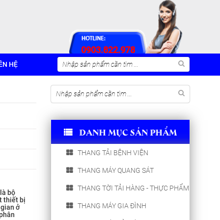
0903.822.978
ÊN HỆ
DANH MỤC SẢN PHẨM
THANG TẢI BỆNH VIỆN
THANG MÁY QUANG SÁT
THANG TỜI TẢI HÀNG - THỰC PHẨM
là bộ
 thiết bị
THANG MÁY GIA ĐÌNH
gian ở
 phân