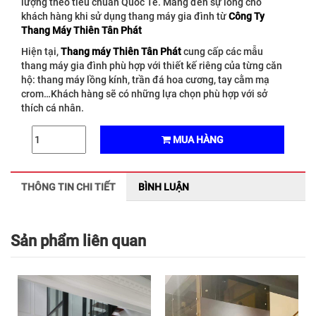
lượng theo tiêu chuẩn Quốc Tế. Mang đến sự lòng cho
khách hàng khi sử dụng thang máy gia đình từ
Công Ty
Thang Máy Thiên Tân Phát
Hiện tại,
Thang máy Thiên Tân Phát
cung cấp các mẫu
thang máy gia đình phù hợp với thiết kế riêng của từng căn
hộ: thang máy lồng kính, trần đá hoa cương, tay cằm mạ
crom…Khách hàng sẽ có những lựa chọn phù hợp với sở
thích cá nhân.
Với tại trọng lên tới 300kg – 450kg (4- 6 người), thang máy
MUA HÀNG
gia đình phù hợp sử dụng cho gia đình 2, 3 thế hệ sống
chung. Mang đến những tiện ích cho từng thành viên trong
gia đình.
THÔNG TIN CHI TIẾT
BÌNH LUẬN
Liên hệ với
Thang máy Thiên Tân Phát
để hỗ trợ tư vấn từ
đội ngũ kỹ thuật đầy kinh nghiệm, giúp bạn lựa chọn thang
máy gia đình phù hợp với kinh tế và mục đích sử dụng.
Mang lại giá trị cao nhất với các dịch vụ bảo trì, bão dưỡng
Sản phẩm liên quan
thang máy chuyên nghiệp.