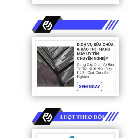
vào an
n già,
, bảo vệ
hang máy
 ánh sáng
DỊCH VỤ SỬA CHỮA
& BẢO TRÌ THANG
 không
MÁY UY TÍN
CHUYÊN NGHIỆP
Cung Cấp Dịch Vụ Bảo
khác ở
Trì Tốt Nhất Hiện Nay,
Kỹ Sư Giỏi, Giàu Kinh
cả hệ
Nghiệm
y kéo có
XEM NGAY
ủa toàn
ỉ sét ảnh
h viện
n thị
 viện với
LƯỢT THEO DÕI
ng cao so
ề thang
 gọi