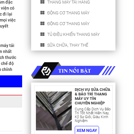
tâm đặc
THANG MÁY TẢI HÀNG
 viện có
ĐỘNG CƠ THANG MÁY
 đi lại
mọi việc
ĐỘNG CƠ THANG MÁY
quyết
TỦ ĐIỀU KHIỂN THANG MÁY
SỮA CHỮA, THAY THẾ
 máy tải
n nhất
ích thước
ó chế độ
u chỉnh
TIN NỔI BẬT
áy phải
 toàn.
DỊCH VỤ SỬA CHỮA
& BẢO TRÌ THANG
iêu
MÁY UY TÍN
ăng ca và
CHUYÊN NGHIỆP
sử dụng
Cung Cấp Dịch Vụ Bảo
Trì Tốt Nhất Hiện Nay,
Kỹ Sư Giỏi, Giàu Kinh
Nghiệm
 X HH =
XEM NGAY
m; Hố