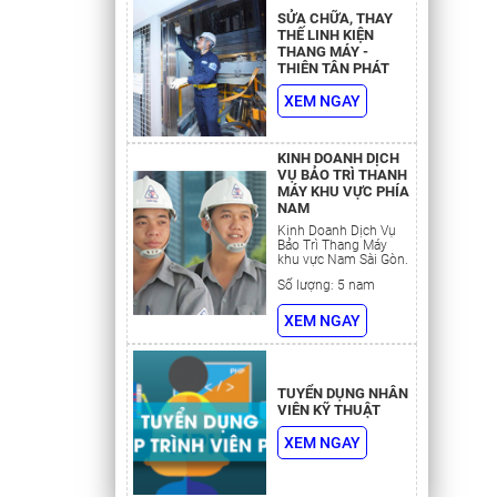
SỬA CHỮA, THAY
THẾ LINH KIỆN
THANG MÁY -
THIÊN TÂN PHÁT
XEM NGAY
 khoảng
KINH DOANH DỊCH
VỤ BẢO TRÌ THANH
MÁY KHU VỰC PHÍA
NAM
Kinh Doanh Dịch Vụ
Bảo Trì Thang Máy
khu vực Nam Sài Gòn.
ải được
Số lượng: 5 nam
t vài nhân
XEM NGAY
p lý, với
 cho
TUYỂN DỤNG NHÂN
VIÊN KỸ THUẬT
 ba tại
i gian
XEM NGAY
hờ đóng