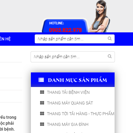
0903.822.978
ÊN HỆ
DANH MỤC SẢN PHẨM
THANG TẢI BỆNH VIỆN
THANG MÁY QUANG SÁT
THANG TỜI TẢI HÀNG - THỰC PHẨM
yếu trong
uộc phải
THANG MÁY GIA ĐÌNH
ời bệnh.