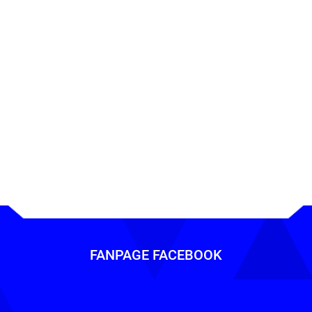
đến
HOTLINE: 0903 822 978
để được giải đáp và tư vấn t
FANPAGE FACEBOOK