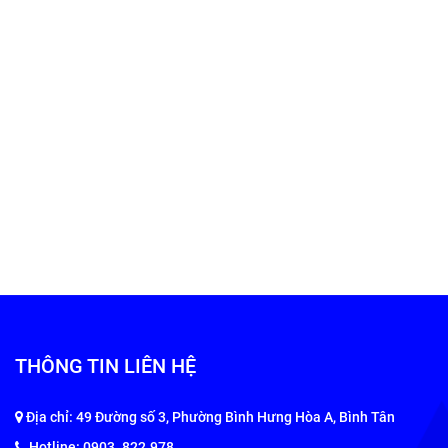
THÔNG TIN LIÊN HỆ
Địa chỉ: 49 Đường số 3, Phường Bình Hưng Hòa A, Bình Tân
Hotline: 0903 .822.978