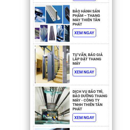
BẢO HÀNH SẢN
PHẨM – THANG
 X HH =
MÁY THIÊN TÂN
m; Hố
PHÁT
XEM NGAY
 X HH =
m; Hố
TƯ VẤN, BÁO GIÁ
LẮP ĐẶT THANG
NG MÁY:
MÁY
 X HH =
XEM NGAY
m; Hố
 X HH =
DỊCH VỤ BẢO TRÌ,
BẢO DƯỠNG THANG
m; Hố
MÁY - CÔNG TY
TNHH THIÊN TÂN
PHÁT
 X HH =
XEM NGAY
m; Hố