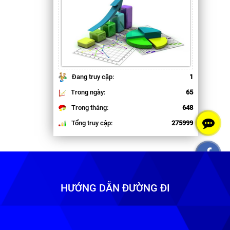
hêm.
Đang truy cập:
1
Trong ngày:
65
Trong tháng:
648
Tổng truy cập:
275999
HƯỚNG DẪN ĐƯỜNG ĐI