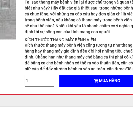
Tại sao thang máy bệnh viện lại được chú trọng và quan 
biệt như vậy? Hãy đặt các giả thiết sau: trong những bệnh
cả chục tầng, với những ca cấp cứu hay đơn giản chỉ là việc
trong bệnh viện, nếu không có thang máy trong bệnh viện 
sẽ như thế nào? Nhiều khi yếu tố nhanh chậm có ý nghĩa 
định tới sự sống còn của tính mạng con người.
KÍCH THƯỚC THANG MÁY BỆNH VIỆN
Kích thước thang máy bệnh viện cũng tương tự như thang
hàng hay thang máy gia đình đều đòi hỏi những tiêu chuẩ
định. Chẳng hạn như thang máy chở băng ca thì phải có k
để băng ca chở bệnh nhân có thể ra vào thuận tiện, cần c
giữ cửa để đẩy giường bệnh ra vào an toàn, cần được điề
có thời gian chờ đóng cửa lâu hơn và trong cabin thang m
có thêm tay vịn để những bệnh nhân già, yếu cảm thấy an
MUA HÀNG
Thang máy chở băng ca
Loại thang máy bệnh viện có diện tích phòng thang theo t
chuẩn đáp ứng một cách hiệu quả nhất việc chuyên chở b
cáng theo yêu cầu sử dụng của bệnh viện. Thông thường 
Slide Opening- SO (kiểu cửa lùa về một phía)._x000D_
KÍCH THƯỚC THANG TẢI GIƯỜNG BỆNH CÓ PHÒNG MÁY
Tải trọng = 1000 kg; Tốc độ = 60 – 90 m/ phút; Cửa mở JJ
1000 mm x 2100 mm; Cabin AA x BB = 1100 mm x 2100 m